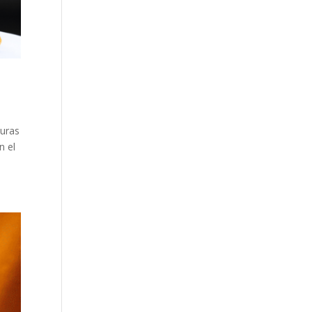
turas
n el